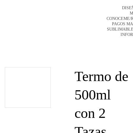
DISE
M
CONOCEME/
PAGOS M
SUBLIMABLE
INFO
Termo de
500ml
con 2
Tazas,