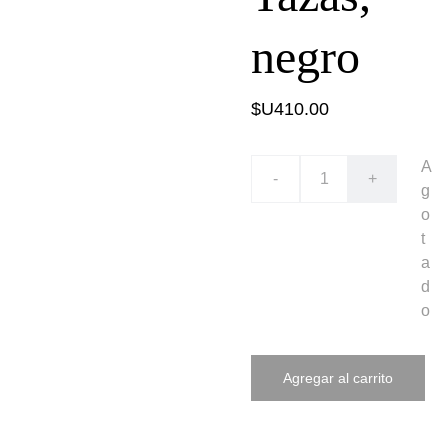
negro
$U410.00
A
-
+
g
o
t
a
d
o
Agregar al carrito