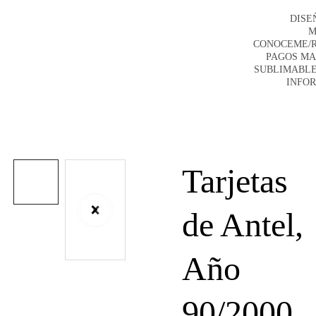
DISE
M
CONOCEME/
PAGOS M
SUBLIMABLE
INFO
Tarjetas
de Antel,
Año
90/2000