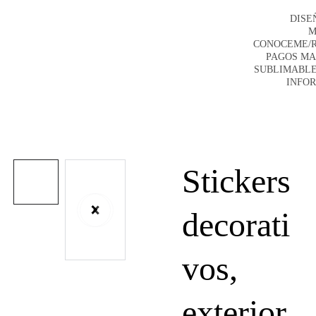
DISE
M
CONOCEME/
PAGOS M
SUBLIMABLE
INFO
Stickers
decorati
vos,
exterior