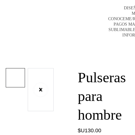
DISE
M
CONOCEME/
PAGOS M
SUBLIMABLE
INFO
Pulseras
para
hombre
$U130.00