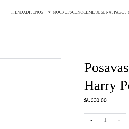
TIENDA
DISEÑOS
MOCKUPS
CONOCEME/RESEÑAS
PAGOS
Posavas
Harry P
$U360.00
-
+