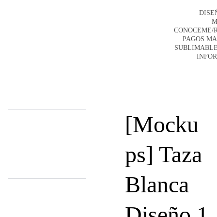
DISE
M
CONOCEME/
PAGOS M
SUBLIMABLE
INFO
[Mocku
ps] Taza
Blanca
Diseño 1