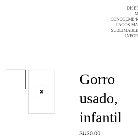
DISE
M
CONOCEME/
PAGOS M
SUBLIMABLE
INFO
Gorro
usado,
infantil
$U30.00