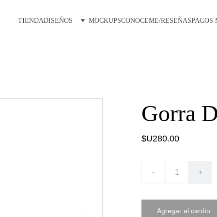
TIENDA
DISEÑOS
MOCKUPS
CONOCEME/RESEÑAS
PAGOS
Gorra D
$U280.00
-
+
Agregar al carrito