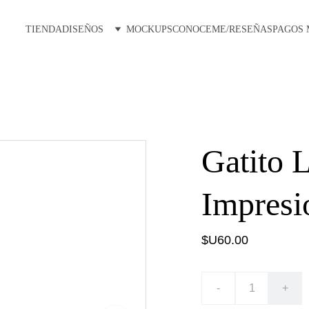
TIENDA
DISEÑOS
MOCKUPS
CONOCEME/RESEÑAS
PAGOS
Gatito 
Impresi
$U60.00
-
+