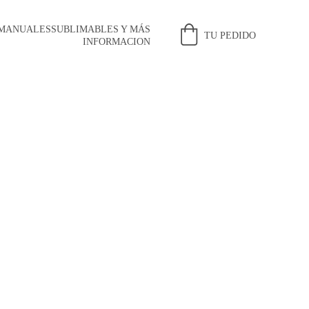
 MANUALES
SUBLIMABLES Y MÁS
TU PEDIDO
INFORMACION
 EN ARTICULOS 
SOLICITAR EL 
ULO!