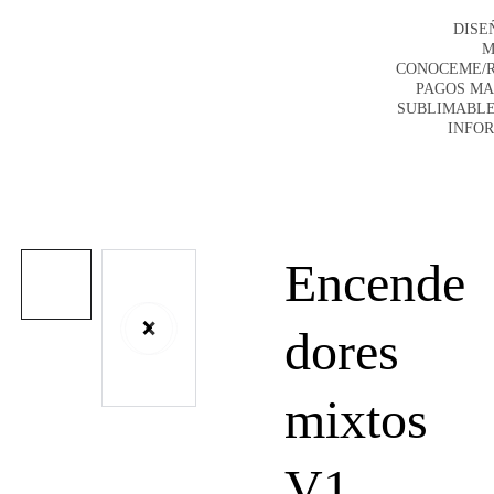
DISE
M
CONOCEME/
PAGOS M
SUBLIMABLE
INFO
Encende
dores
mixtos
V1