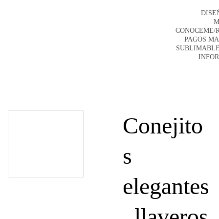
DISE
M
CONOCEME/
PAGOS M
SUBLIMABLE
INFO
Conejito
s
elegantes
, llaveros