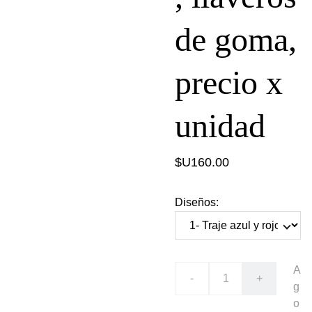
de goma,
precio x
unidad
$U160.00
Diseños:
A
-
+
g
o