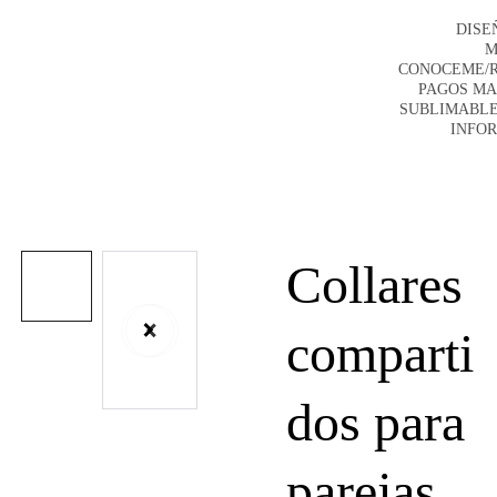
DISE
M
CONOCEME/
PAGOS M
SUBLIMABLE
INFO
Collares
comparti
dos para
parejas