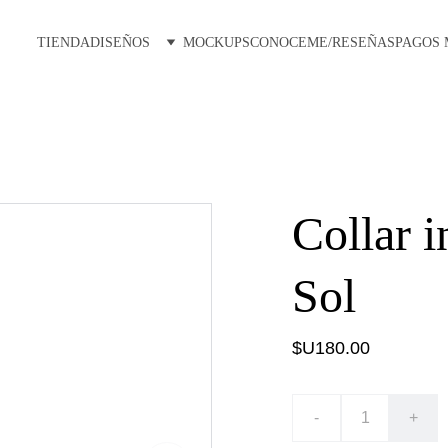
TIENDA
DISEÑOS
MOCKUPS
CONOCEME/RESEÑAS
PAGOS
Collar i
Sol
$U180.00
-
+