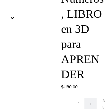
, LIBRO
en 3D
para
APREN
DER
$U80.00
A
-
+
g