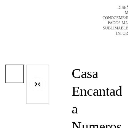
DISE
M
CONOCEME/
PAGOS M
SUBLIMABLE
INFO
Casa
Encantad
a
Numeros