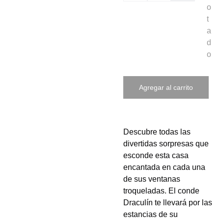
o
t
a
d
o
Agregar al carrito
Descubre todas las
divertidas sorpresas que
esconde esta casa
encantada en cada una
de sus ventanas
troqueladas. El conde
Draculín te llevará por las
estancias de su