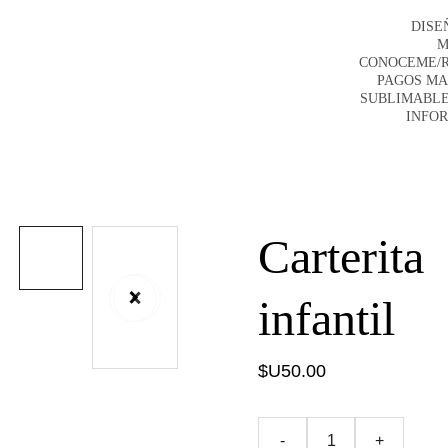
DISE
M
CONOCEME/
PAGOS M
SUBLIMABLE
INFO
Carterita
infantil
$U50.00
-
+