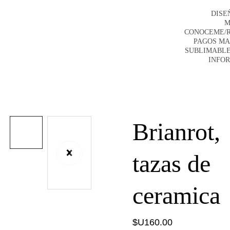
DISE
M
CONOCEME/
PAGOS M
SUBLIMABLE
INFO
Brianrot,
tazas de
ceramica
$U160.00