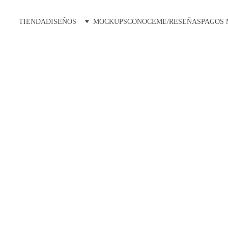
TIENDA
DISEÑOS
MOCKUPS
CONOCEME/RESEÑAS
PAGOS
2/9/2025
1 min read