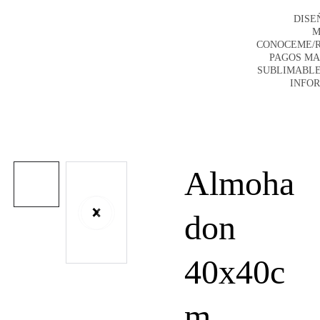
DISE
M
CONOCEME/
PAGOS M
SUBLIMABLE
INFO
Almoha
don
40x40c
m ,