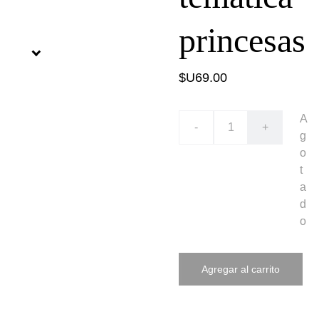
princesas
$U69.00
A
-
+
g
o
t
a
d
o
Agregar al carrito