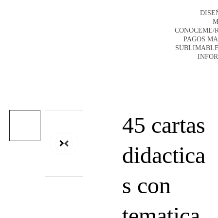
DISE
M
CONOCEME/
PAGOS M
SUBLIMABLE
INFO
45 cartas
didactica
s con
tematica