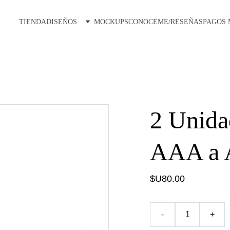
TIENDA
DISEÑOS
MOCKUPS
CONOCEME/RESEÑAS
PAGOS
2 Unida
AAA a
$U80.00
-
+